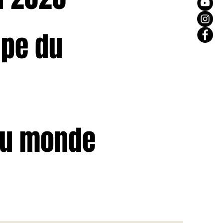
pe du
 du monde