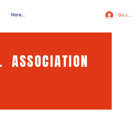
Se conn
More...
L ASSOCIATION