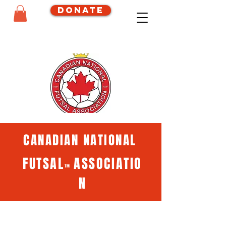
Donate
CANADIAN NATIONAL
FUTSAL
ASSOCIATIO
™
N